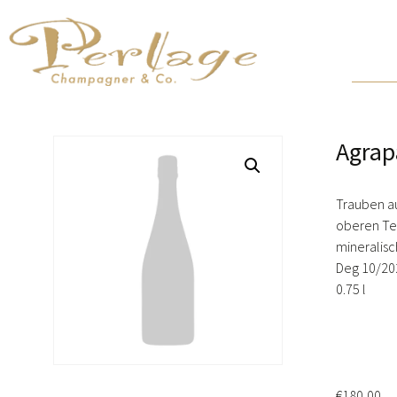
Agrapa
Trauben au
oberen Tei
mineralisc
Deg 10/20
0.75 l
€
180,00