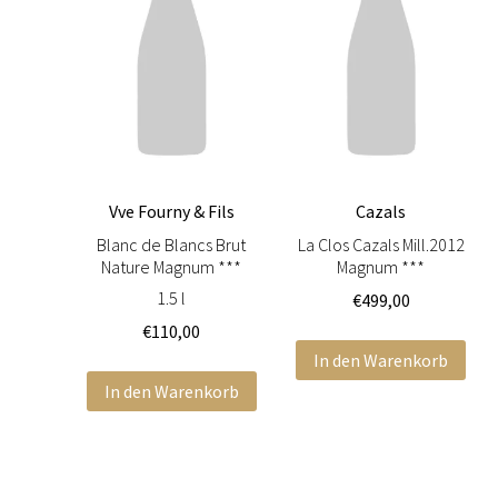
Vve Fourny & Fils
Cazals
Blanc de Blancs Brut
La Clos Cazals Mill.2012
Nature Magnum ***
Magnum ***
1.5 l
€
499,00
€
110,00
In den Warenkorb
In den Warenkorb