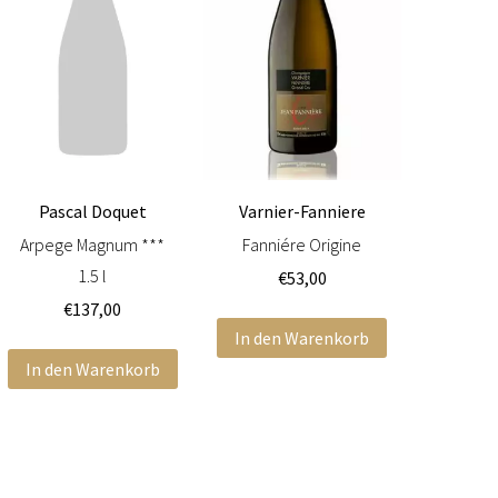
Pascal Doquet
Varnier-Fanniere
Arpege Magnum ***
Fanniére Origine
1.5 l
€
53,00
€
137,00
In den Warenkorb
In den Warenkorb