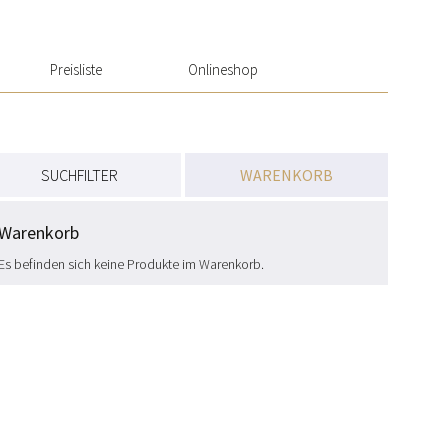
Preisliste
Onlineshop
SUCHFILTER
WARENKORB
Preis
Warenkorb
Es befinden sich keine Produkte im Warenkorb.
Filtern nach Preis
Produzenten
A. R. Lenoble
(11)
Agrapart & Fils
(5)
Alfred Gratien
(3)
Billecart-Salmon
(2)