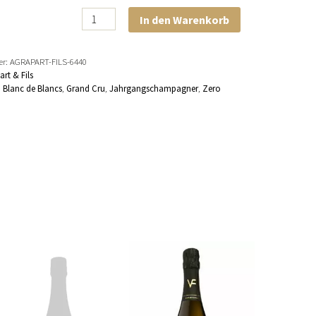
L
Alternative:
In den Warenkorb
´Avizoise
2019
er:
AGRAPART-FILS-6440
Menge
rt & Fils
:
Blanc de Blancs
,
Grand Cru
,
Jahrgangschampagner
,
Zero