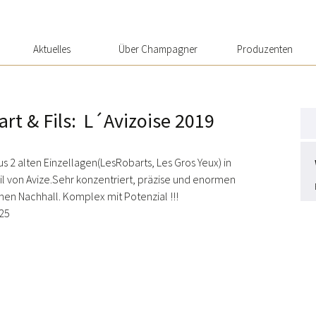
Skip
Aktuelles
Über Champagner
Produzenten
to
content
rt & Fils
L´Avizoise 2019
s 2 alten Einzellagen(LesRobarts, Les Gros Yeux) in
l von Avize.Sehr konzentriert, präzise und enormen
hen Nachhall. Komplex mit Potenzial !!!
25