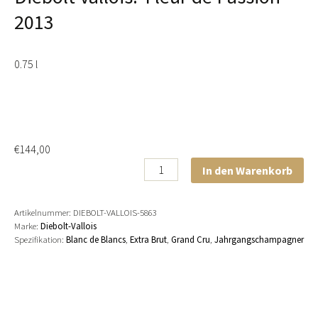
2013
0.75 l
€
144,00
Fleur
Alternative:
In den Warenkorb
de
Passion
Artikelnummer:
DIEBOLT-VALLOIS-5863
2013
Marke:
Diebolt-Vallois
Menge
Spezifikation:
Blanc de Blancs
,
Extra Brut
,
Grand Cru
,
Jahrgangschampagner