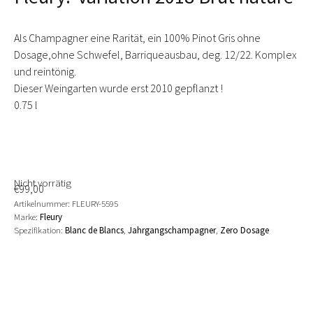
Als Champagner eine Rarität, ein 100% Pinot Gris ohne
Dosage,ohne Schwefel, Barriqueausbau, deg. 12/22. Komplex
und reintönig.
Dieser Weingarten wurde erst 2010 gepflanzt !
0.75 l
Nicht vorrätig
€
99,00
Artikelnummer:
FLEURY-5595
Marke:
Fleury
Spezifikation:
Blanc de Blancs
,
Jahrgangschampagner
,
Zero Dosage